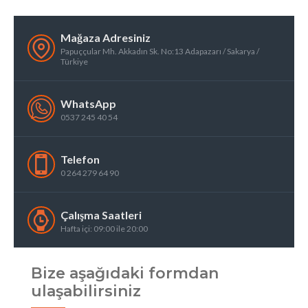
Mağaza Adresiniz
Papuççular Mh. Akkadın Sk. No:13 Adapazarı / Sakarya /
Türkiye
WhatsApp
0537 245 40 54
Telefon
0 264 279 64 90
Çalışma Saatleri
Hafta içi: 09:00 ile 20:00
Bize aşağıdaki formdan
ulaşabilirsiniz