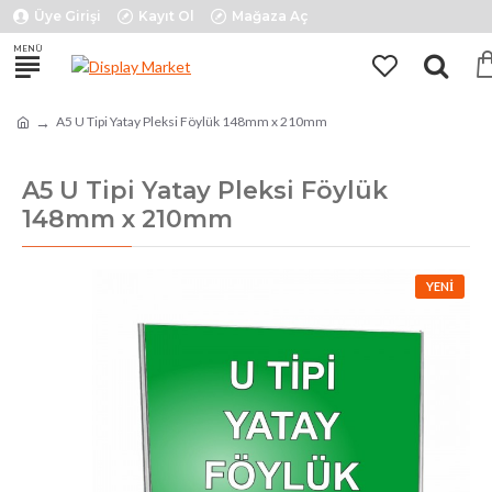
Üye Girişi
Kayıt Ol
Mağaza Aç
A5 U Tipi Yatay Pleksi Föylük 148mm x 210mm
A5 U Tipi Yatay Pleksi Föylük
148mm x 210mm
YENI