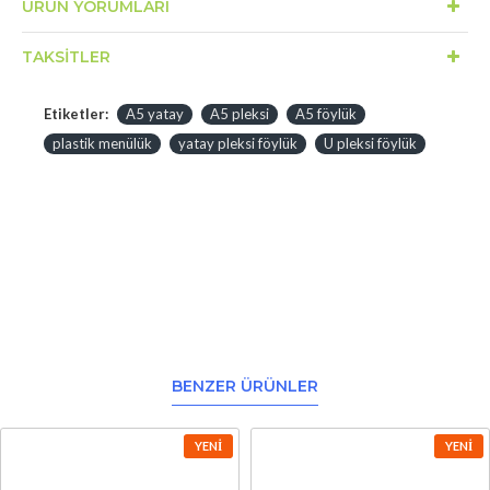
ÜRÜN YORUMLARI
TAKSITLER
Etiketler:
A5 yatay
A5 pleksi
A5 föylük
plastik menülük
yatay pleksi föylük
U pleksi föylük
BENZER ÜRÜNLER
YENI
YENI