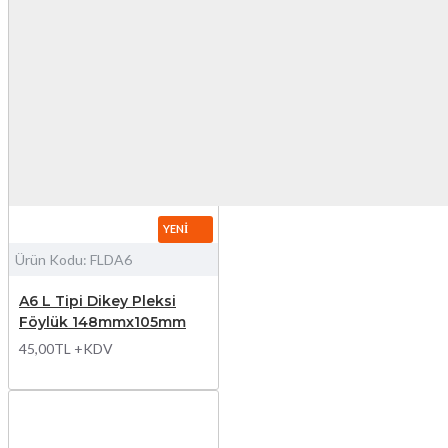
YENI
Ürün Kodu:
FLDA6
A6 L Tipi Dikey Pleksi
Föylük 148mmx105mm
45,00TL +KDV