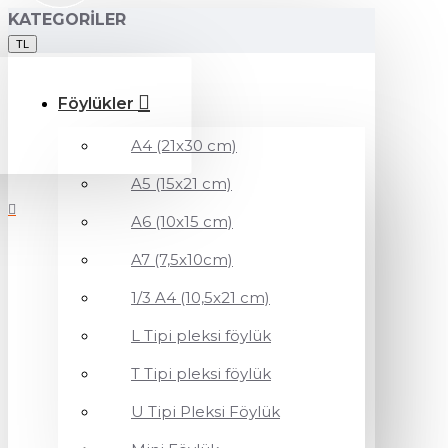
KATEGORILER
TL
Föylükler
A4 (21x30 cm)
A5 (15x21 cm)
A6 (10x15 cm)
A7 (7,5x10cm)
1/3 A4 (10,5x21 cm)
L Tipi pleksi föylük
T Tipi pleksi föylük
U Tipi Pleksi Föylük