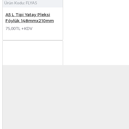
Ürün Kodu:
FLYA5
A5 L Tipi Yatay Pleksi
Föylük 148mmx210mm
75,00TL +KDV