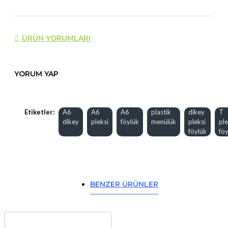
ÜRÜN YORUMLARI
YORUM YAP
Etiketler:
A6
A6
A6
plastik
dikey
T
dikey
pleksi
föylük
menülük
pleksi
ple
föylük
föy
BENZER ÜRÜNLER