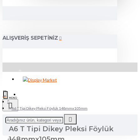
ALIŞVERIŞ SEPETINIZ
Üye Girişi
Kayıt Ol
A6 T Tipi Dikey Pleksi Föylük 148mmx105mm
Mağaza Aç
A6 T Tipi Dikey Pleksi Föylük
148mmx105mm