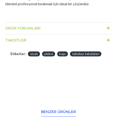
izlenimi profesyonel bırakmak için ideal bir çözümdür.
ÜRÜN YORUMLARI
TAKSITLER
Etiketler:
siyah
pleksi
kapı
tabelası tabelaları
BENZER ÜRÜNLER