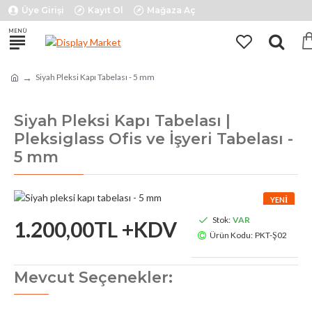
Üye Girişi
Kayıt Ol
Mağaza Aç
Siyah Pleksi Kapı Tabelası - 5 mm
Siyah Pleksi Kapı Tabelası |
Pleksiglass Ofis ve İşyeri Tabelası -
5 mm
YENI
Stok:
VAR
1.200,00TL +KDV
Ürün Kodu:
PKT-Ş02
Mevcut Seçenekler: