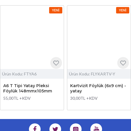
YENI
YENI
Ürün Kodu:
FTYA6
Ürün Kodu:
FLYKARTV-Y
A6 T Tipi Yatay Pleksi
Kartvizit Föylük (6x9 cm) -
Föylük 148mmx105mm
yatay
55,00TL +KDV
30,00TL +KDV