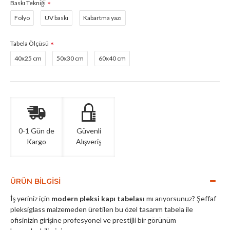
Baskı Tekniği
Folyo
UV baskı
Kabartma yazı
Tabela Ölçüsü
40x25 cm
50x30 cm
60x40 cm
0-1 Gün de
Güvenli
Kargo
Alışveriş
ÜRÜN BILGISI
İş yeriniz için
modern pleksi kapı tabelası
mı arıyorsunuz? Şeffaf
pleksiglass malzemeden üretilen bu özel tasarım tabela ile
ofisinizin girişine profesyonel ve prestijli bir görünüm